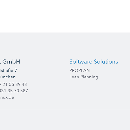
x GmbH
Software Solutions
straße 7
PROPLAN
München
Lean Planning
9 21 55 39 43
031 35 70 587
onux.de