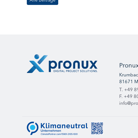
Pronu
Krumbad
81671 
T. +49 8
F. +49 8
info@pr