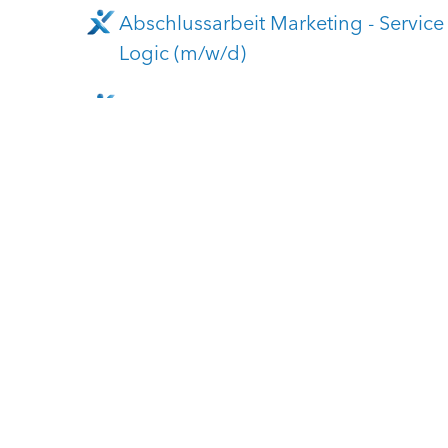
Abschlussarbeit Marketing - Servic
Logic (m/w/d)
Studium mit vertiefter Praxis
Wirtschaftsinformatik (m/w/d)
Pronu
Krumbad
81671 
T. +49 8
F. +49 8