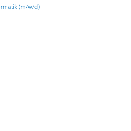
formatik (m/w/d)
m/w/d)
Informationen
Kontakt
Impressum
Datenschutzerklärung
AGB