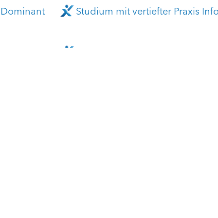
e Dominant
Studium mit vertiefter Praxis In
Werkstudent Internal Services (
x GmbH
Software Solutions
straße 7
PROPLAN
München
Aufgabenplanung
Datensynchronisation
9 21 55 39 43
Reporting
031 35 70 587